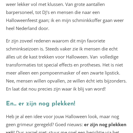
weer lekker vol met klussen. Van grote aantallen
barpersoneel, tot DJ's en mensen die naar een
Halloweenfeest gaan; ik en mijn schminkkoffer gaan weer
heel Nederland door.
Er zijn zoveel redenen waarom dit mijn favoriete
schminkseizoen is. Steeds vaker zie ik mensen die echt
álles uit de kast trekken voor Halloween. Van volledige
transformaties tot special effects en protheses. Het is niet
meer alleen een pompoenmasker of een zwarte lipstick.
Nee, mensen willen opvallen, ze willen écht iets bijzonders.
En laat dat nou precies zijn waar ik blij van word!
En... er zijn nog plekken!
Heb je al een idee voor jouw Halloween look, maar nog
geen grimeur geregeld? Goed nieuws:
er zijn nog plekken
vrij
! Dus aarzel niet: stuur me snel een berichtje via het