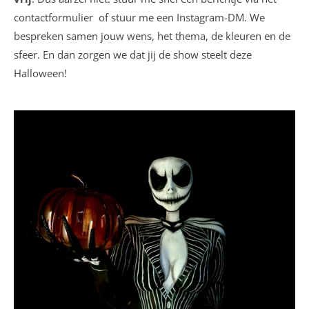
contactformulier of stuur me een Instagram-DM. We
bespreken samen jouw wens, het thema, de kleuren en de
sfeer. En dan zorgen we dat jij de show steelt deze
Halloween!