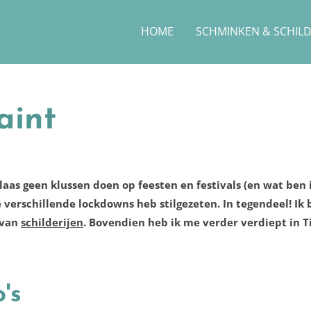
HOME
SCHMINKEN & SCHIL
aint
aas geen klussen doen op feesten en festivals (en wat ben i
de verschillende lockdowns heb stilgezeten. In tegendeel! 
 van
schilderijen
. Bovendien heb ik me verder verdiept in 
's