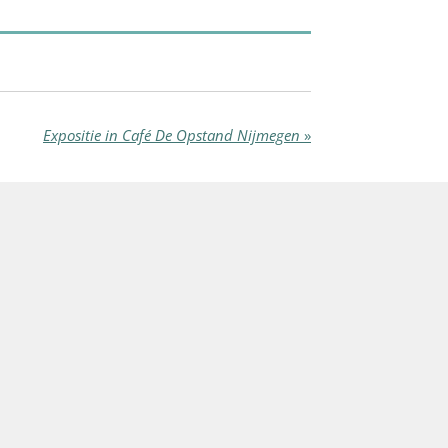
Expositie in Café De Opstand Nijmegen
»