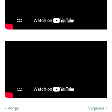
«
Vorige
Volgende
»